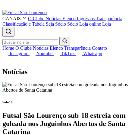
CANAIS
O Clube
Notícias
Elenco
Ingressos
Transparência
Classificação e Tabela
Seja Sócio
Sócio
Loja online
Loja
Home
O Clube
Notícias
Elenco
Transparência
Contato
Instagram
Youtube
TikTok
Whatsapp
Notícias
Sub-18
Futsal São Lourenço sub-18 estreia com
goleada nos Joguinhos Abertos de Santa
Catarina