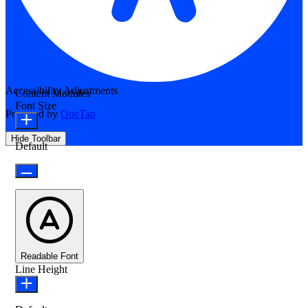
Accessibility Adjustments
Content Modules
Font Size
Powered by
OneTap
Hide Toolbar
Default
Readable Font
Line Height