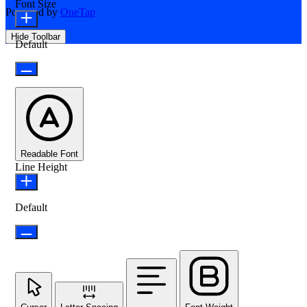
Font Size
Powered by
OneTap
Hide Toolbar
Default
Readable Font
Line Height
Default