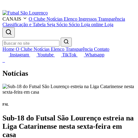
CANAIS
O Clube
Notícias
Elenco
Ingressos
Transparência
Classificação e Tabela
Seja Sócio
Sócio
Loja online
Loja
Home
O Clube
Notícias
Elenco
Transparência
Contato
Instagram
Youtube
TikTok
Whatsapp
Notícias
FSL
Sub-18 do Futsal São Lourenço estreia na
Liga Catarinense nesta sexta-feira em
casa