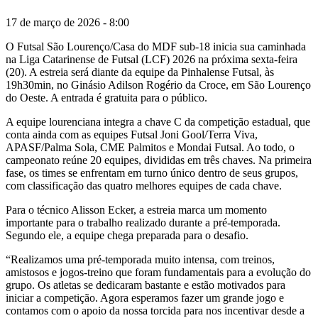
17 de março de 2026 - 8:00
O Futsal São Lourenço/Casa do MDF sub-18 inicia sua caminhada
na Liga Catarinense de Futsal (LCF) 2026 na próxima sexta-feira
(20). A estreia será diante da equipe da Pinhalense Futsal, às
19h30min, no Ginásio Adilson Rogério da Croce, em São Lourenço
do Oeste. A entrada é gratuita para o público.
A equipe lourenciana integra a chave C da competição estadual, que
conta ainda com as equipes Futsal Joni Gool/Terra Viva,
APASF/Palma Sola, CME Palmitos e Mondai Futsal. Ao todo, o
campeonato reúne 20 equipes, divididas em três chaves. Na primeira
fase, os times se enfrentam em turno único dentro de seus grupos,
com classificação das quatro melhores equipes de cada chave.
Para o técnico Alisson Ecker, a estreia marca um momento
importante para o trabalho realizado durante a pré-temporada.
Segundo ele, a equipe chega preparada para o desafio.
“Realizamos uma pré-temporada muito intensa, com treinos,
amistosos e jogos-treino que foram fundamentais para a evolução do
grupo. Os atletas se dedicaram bastante e estão motivados para
iniciar a competição. Agora esperamos fazer um grande jogo e
contamos com o apoio da nossa torcida para nos incentivar desde a