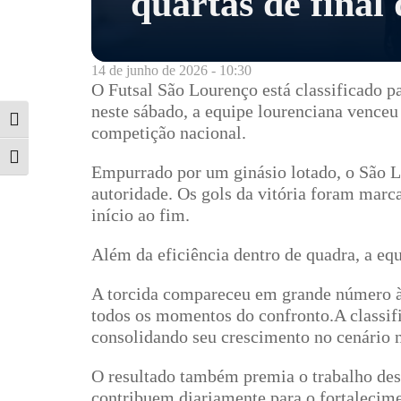
quartas de fina
14 de junho de 2026 - 10:30
O Futsal São Lourenço está classificado p
neste sábado, a equipe lourenciana venceu 
Alternar alto contraste
competição nacional.
Alternar tamanho da fonte
Empurrado por um ginásio lotado, o São Lo
autoridade. Os gols da vitória foram marc
início ao fim.
Além da eficiência dentro de quadra, a e
A torcida compareceu em grande número à 
todos os momentos do confronto.A classifi
consolidando seu crescimento no cenário n
O resultado também premia o trabalho dese
contribuem diariamente para o fortalecime