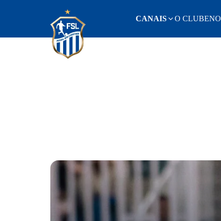
CANAIS
O CLUBE
NO
Home
Instagram
O Clube
Youtube
Notícias
TikTok
Elenco
Whatsapp
Transparência
Contato