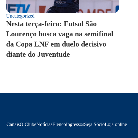
Uncategorized
Nesta terça-feira: Futsal São
Lourenço busca vaga na semifinal
da Copa LNF em duelo decisivo
diante do Juventude
Canais
O Clube
Notícias
Elenco
Ingressos
Seja Sócio
Loja online