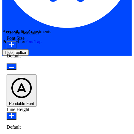
Accessibility Adjustments
Content Modules
Font Size
Powered by
OneTap
Hide Toolbar
Default
Readable Font
Line Height
Default