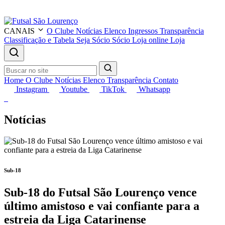
CANAIS
O Clube
Notícias
Elenco
Ingressos
Transparência
Classificação e Tabela
Seja Sócio
Sócio
Loja online
Loja
Home
O Clube
Notícias
Elenco
Transparência
Contato
Instagram
Youtube
TikTok
Whatsapp
Notícias
Sub-18
Sub-18 do Futsal São Lourenço vence
último amistoso e vai confiante para a
estreia da Liga Catarinense